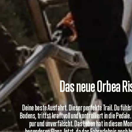
Das neue Orbea Ri
Deine beste Ausfahrt. Dieser perfekte Trail. Du fühl
Bodens, trittst kraftvoll und kontrolliert in die Pedale.
pur und unverfälscht. Das Leben hat in diesen M
besonderen Glanz. Jetzt, da das Fahrerlebnis noch 