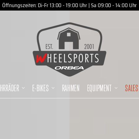
den 08.08.2026 bleiben unser Ladengeschäft und die Werkstatt
AHRRÄDER
E-BIKES
RAHMEN
EQUIPMENT
SALES