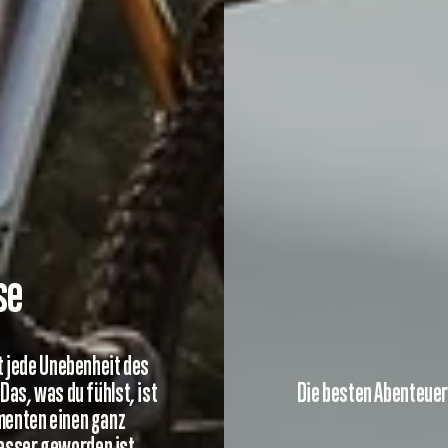
se
st jede Unebenheit des
 Das, was du fühlst, ist
Die besten Abenteuer
omenten einen ganz
besser geworden ist.