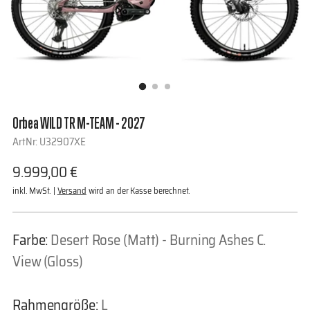
Orbea WILD TR M-TEAM - 2027
ArtNr: U32907XE
Regulärer
9.999,00 €
Preis
inkl. MwSt. |
Versand
wird an der Kasse berechnet.
Farbe:
Desert Rose (Matt) - Burning Ashes C.
View (Gloss)
Rahmengröße:
L