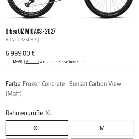
Orbea OIZ M10 AXS - 2027
ArtNr: U22509PQ
Regulärer
6.999,00 €
Preis
inkl. MwSt. |
Versand
wird an der Kasse berechnet.
Farbe:
Frozen Concrete - Sunset Carbon View
(Matt)
Rahmengröße:
XL
XL
M