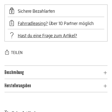
Sichere Bezahlarten
Fahrradleasing?
Über 10 Partner möglich
Hast du eine Frage zum Artikel?
TEILEN
Produkt
Beschreibung
in
den
Herstellerangaben
Warenkorb
legen