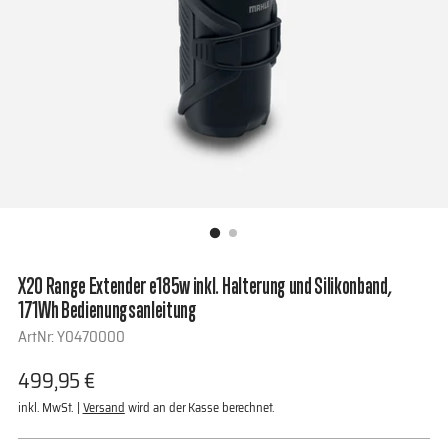
X20 Range Extender e185w inkl. Halterung und Silikonband,
171Wh Bedienungsanleitung
ArtNr: Y0470000
Regulärer
499,95 €
Preis
inkl. MwSt. |
Versand
wird an der Kasse berechnet.