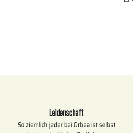
Pro
in
de
War
leg
Leidenschaft
So ziemlich jeder bei Orbea ist selbst