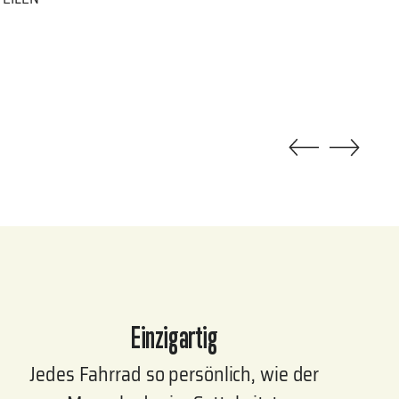
dukt
n
enkorb
en
Einzigartig
Jedes Fahrrad so persönlich, wie der