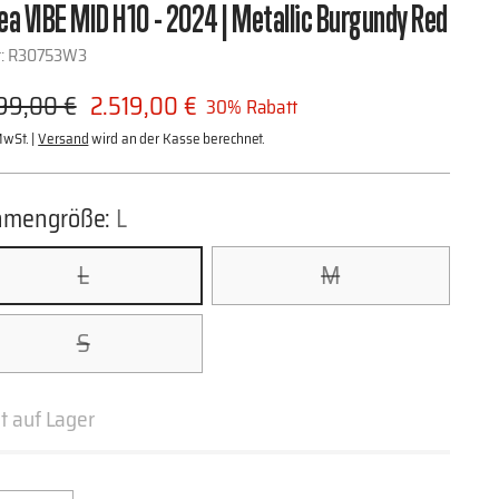
ea VIBE MID H10 - 2024 | Metallic Burgundy Red
r: R30753W3
ulärer
99,00 €
2.519,00 €
30% Rabatt
is
MwSt. |
Versand
wird an der Kasse berechnet.
hmengröße:
L
L
M
S
t auf Lager
nge