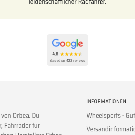
leidenschaftlicher Radfahrer.
4.8
Based on
422
reviews
INFORMATIONEN
r von Orbea. Du
Wheelsports - Gu
 Fahrräder für
Versandinformati