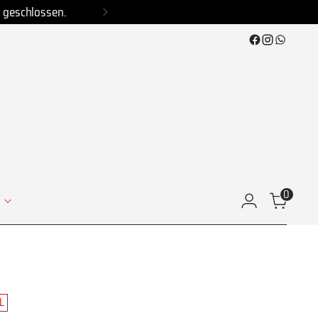
 geschlossen.
0
L