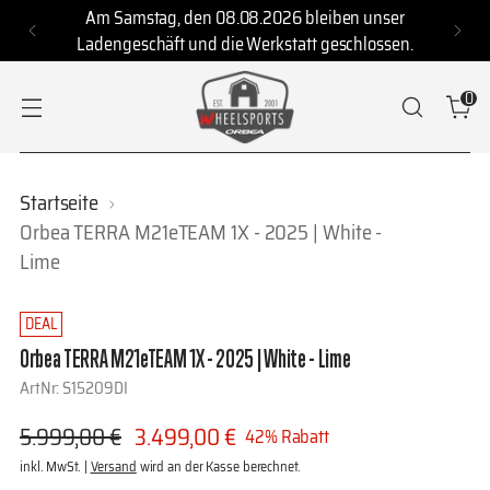
Am Samstag, den 08.08.2026 bleiben unser
Ladengeschäft und die Werkstatt geschlossen.
0
Startseite
Orbea TERRA M21eTEAM 1X - 2025 | White -
Lime
DEAL
Orbea TERRA M21eTEAM 1X - 2025 | White - Lime
ArtNr: S15209DI
Regulärer
5.999,00 €
3.499,00 €
42% Rabatt
Preis
inkl. MwSt. |
Versand
wird an der Kasse berechnet.