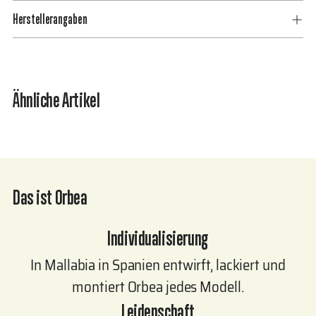
den
Herstellerangaben
Warenkorb
legen
Ähnliche Artikel
Das ist Orbea
Individualisierung
In Mallabia in Spanien entwirft, lackiert und
montiert Orbea jedes Modell.
Leidenschaft