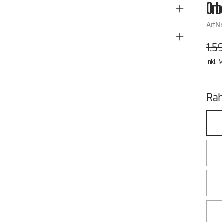
Orb
ArtN
Reg
1.5
Pre
inkl. 
Ra