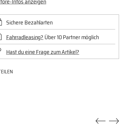
tore-Infos anzeigen
Sichere Bezahlarten
Fahrradleasing?
Über 10 Partner möglich
Hast du eine Frage zum Artikel?
TEILEN
dukt
n
enkorb
en