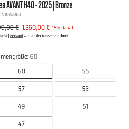
ea AVANT H40 - 2025 | Bronze
r: S10260BD
ulärer
99,00 €
1.360,00 €
15% Rabatt
is
MwSt. |
Versand
wird an der Kasse berechnet.
hmengröße:
60
60
55
57
53
49
51
47